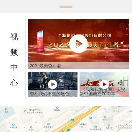
视

频
中
2021最美奋斗者
心


《我和我的祖国》庆祝
奋斗我们不变的底色
新中国成立70周年