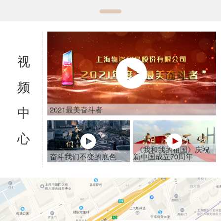
视

频
中
2021最美奋斗者
心


《我和我的祖国》庆祝
奋斗我们不变的底色
新中国成立70周年